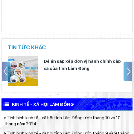
Tình hình kinh tế - xã hội tỉnh Lâm Đồng ước tháng 4 và 4
tháng năm 2025
Tình hình kinh tế - xã hội tỉnh Lâm Đồng ước tháng 3 và quý I
năm 2025
Tình hình kinh tế - xã hội tỉnh Lâm Đồng ước tháng 02 năm
TIN TỨC KHÁC
2025
Tình hình kinh tế - xã hội tỉnh Lâm Đồng ước tháng 01 năm
Đề án sắp xếp đơn vị hành chính cấp
2025
xã của tỉnh Lâm Đồng
Tình hình kinh tế - xã hội tỉnh Lâm Đồng ước tháng 12 và năm
2024
Tình hình kinh tế - xã hội tỉnh Lâm Đồng ước tháng 11 và 11
tháng năm 2024
Tình hình kinh tế - xã hội tỉnh Lâm Đồng ước tháng 10 và 10
KINH TẾ - XÃ HỘI LÂM ĐỒNG
tháng năm 2024
Tình hình kinh tế - xã hội tỉnh Lâm Đồng ước tháng 9 và 9 tháng
năm 2024