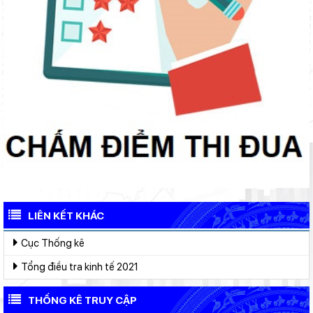
LIÊN KẾT KHÁC
Cục Thống kê
Tổng điều tra kinh tế 2021
THỐNG KÊ TRUY CẬP