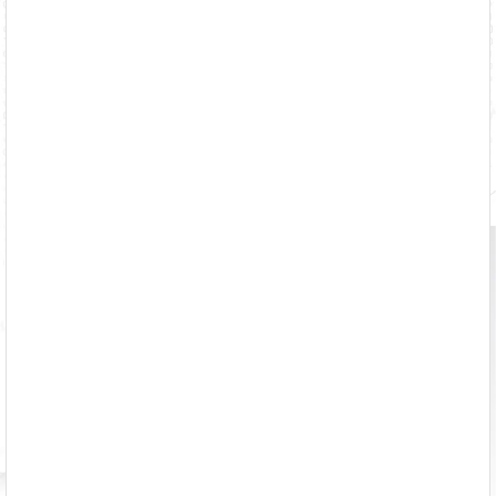
Tình hình kinh tế - xã hội tháng 8 và 8 tháng năm 2025 tỉnh Lâm
Đồng
Tình hình kinh tế - xã hội tháng 7 và 7 tháng năm 2025 tỉnh Lâm
Đồng
Tình hình kinh tế - xã hội tỉnh Lâm Đồng ước tháng 6, quý II và 6
tháng đầu năm 2025
Tình hình kinh tế - xã hội tỉnh Lâm Đồng ước tháng 5 và 5 tháng
năm 2025