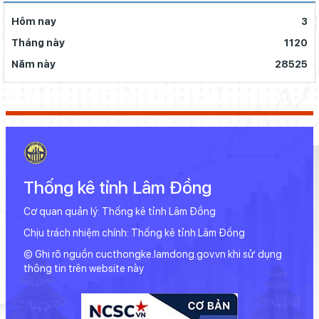
Hôm nay
3
Tháng này
1120
Năm này
28525
Thống kê tỉnh Lâm Đồng
Cơ quan quản lý: Thống kê tỉnh Lâm Đồng
Chịu trách nhiệm chính: Thống kê tỉnh Lâm Đồng
© Ghi rõ nguồn cucthongke.lamdong.gov.vn khi sử dụng
thông tin trên website này