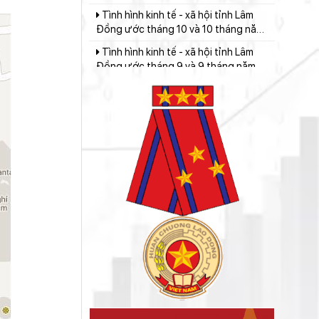
2024
Tình hình kinh tế - xã hội tỉnh Lâm
Đồng ước tháng 9 và 9 tháng năm
2024
Tình hình kinh tế - xã hội tỉnh Lâm
Đồng ước tháng 8 và 8 tháng năm
2024
Tình hình kinh tế - xã hội tỉnh Lâm
Đồng ước tháng 7 và 7 tháng năm
2024
Tình hình kinh tế - xã hội tỉnh Lâm
Đồng ước tháng 6 và 6 tháng năm
2024
Tình hình kinh tế - xã hội tỉnh Lâm
Đồng ước tháng 5 và 5 tháng năm
2024
Tình hình kinh tế - xã hội tỉnh Lâm
Đồng ước tháng 4 và 4 tháng năm
2024
Tình hình kinh tế - xã hội tỉnh Lâm
Đồng ước tháng 3 và quý I năm 2024
Tình hình kinh tế - xã hội tỉnh Lâm
Đồng ước tháng 02 năm 2024
Tình hình kinh tế - xã hội tỉnh Lâm