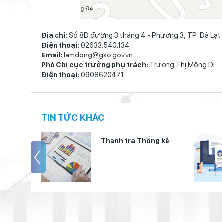
Địa chỉ:
Số 8D đường 3 tháng 4 - Phường 3, TP. Đà Lạt
Điện thoại:
02633.540.134
Email:
lamdong@gso.gov.vn
Phó Chi cục trưởng phụ trách:
Trương Thị Mộng Di
Điện thoại:
0908620471
TIN TỨC KHÁC
iển
Thanh tra Thống kê