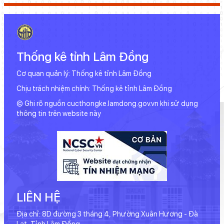
Thống kê tỉnh Lâm Đồng
Cơ quan quản lý: Thống kê tỉnh Lâm Đồng
Chịu trách nhiệm chính: Thống kê tỉnh Lâm Đồng
© Ghi rõ nguồn cucthongke.lamdong.gov.vn khi sử dụng
thông tin trên website này
LIÊN HỆ
Địa chỉ: 8D đường 3 tháng 4, Phường Xuân Hương - Đà
Lạt, Tỉnh Lâm Đồng