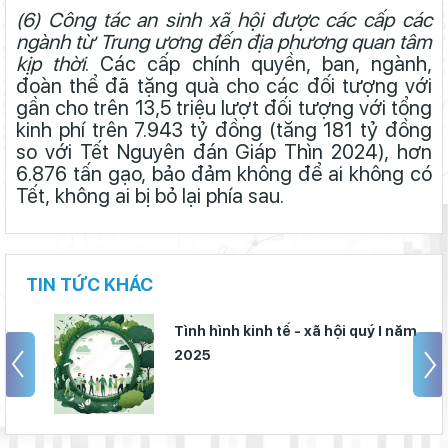
(6)
Công tác an sinh xã hội được các cấp các
Tình hình kinh tế - xã hội tỉnh Lâm Đồng ước tháng 11 và 11
tháng năm 2024
ngành từ Trung ương đến địa phương quan tâm
kịp thời
. Các cấp chính quyền, ban, ngành,
Tình hình kinh tế - xã hội tỉnh Lâm Đồng ước tháng 10 và 10
đoàn thể đã tặng quà cho các đối tượng với
tháng năm 2024
gần cho trên 13,5 triệu lượt đối tượng với tổng
Tình hình kinh tế - xã hội tỉnh Lâm Đồng ước tháng 9 và 9 tháng
kinh phí trên 7.943 tỷ đồng (tăng 181 tỷ đồng
năm 2024
so với Tết Nguyên đán Giáp Thìn 2024), hơn
6.876 tấn gạo, bảo đảm không để ai không có
Tình hình kinh tế - xã hội tỉnh Lâm Đồng ước tháng 8 và 8 tháng
Tết, không ai bị bỏ lại phía sau.
năm 2024
Tình hình kinh tế - xã hội tỉnh Lâm Đồng ước tháng 7 và 7 tháng
năm 2024
Tình hình kinh tế - xã hội tỉnh Lâm Đồng ước tháng 6 và 6 tháng
TIN TỨC KHÁC
năm 2024
Tình hình kinh tế - xã hội tỉnh Lâm Đồng ước tháng 5 và 5 tháng
Tình hình kinh tế - xã hội quý I năm
năm 2024
2025
Tình hình kinh tế - xã hội tỉnh Lâm Đồng ước tháng 4 và 4
tháng năm 2024
Tình hình kinh tế - xã hội tỉnh Lâm Đồng ước tháng 3 và quý I