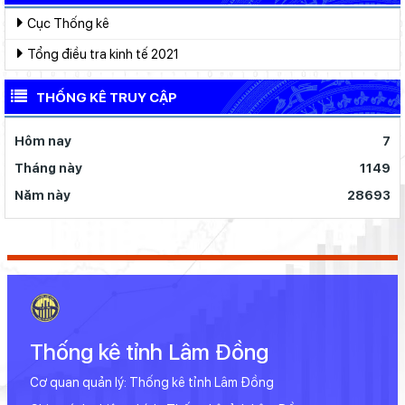
Cục Thống kê
Tổng điều tra kinh tế 2021
THỐNG KÊ TRUY CẬP
Hôm nay
7
Tháng này
1149
Năm này
28693
Thống kê tỉnh Lâm Đồng
Cơ quan quản lý: Thống kê tỉnh Lâm Đồng