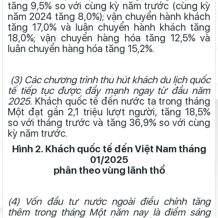
tăng 9,5% so với cùng kỳ năm trước (cùng kỳ
năm 2024 tăng 8,0%); vận chuyển hành khách
tăng 17,0% và luân chuyển hành khách tăng
18,0%; vận chuyển hàng hóa tăng 12,5% và
luân chuyển hàng hóa tăng 15,2%.
(3)
Các chương trình thu hút khách du lịch quốc
tế tiếp tục được đẩy mạnh ngay từ đầu năm
2025
. Khách quốc tế đến nước ta trong tháng
Một đạt gần 2,1 triệu lượt người, tăng 18,5%
so với tháng trước và tăng 36,9% so với cùng
kỳ năm trước.
Hình 2. Khách quốc tế đến Việt Nam tháng
01/2025
phân theo vùng lãnh thổ
(4)
Vốn đầu tư nước ngoài điều chỉnh tăng
thêm trong tháng Một năm nay là điểm sáng
Tình hình kinh tế - xã hội tháng 8 và 8 tháng năm 2025 tỉnh Lâm