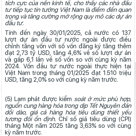
tích cực của nền kinh tế,
cho thấy các nhà đầu
Đồng
tư tiếp tục tin tưởng Việt Nam là điểm đến quan
Tình hình kinh tế - xã hội tháng 7 và 7 tháng năm 2025 tỉnh Lâm
trọng và tăng cường mở rộng quy mô các dự án
Đồng
đầu tư.
Tình hình kinh tế - xã hội tỉnh Lâm Đồng ước tháng 6, quý II và 6
Tính đến ngày 30/01/2025, cả nước có 137
tháng đầu năm 2025
lượt dự án đầu tư nước ngoài được điều
chỉnh tăng vốn với số vốn đăng ký tăng thêm
Tình hình kinh tế - xã hội tỉnh Lâm Đồng ước tháng 5 và 5 tháng
đạt 2,73 tỷ USD, tăng 4,6% về số lượt dự án
năm 2025
và gấp 6,1 lần về số vốn so với cùng kỳ năm
Tình hình kinh tế - xã hội tỉnh Lâm Đồng ước tháng 4 và 4
2024. Vốn đầu tư nước ngoài thực hiện tại
tháng năm 2025
Việt Nam trong tháng 01/2025 đạt 1.510 triệu
Tình hình kinh tế - xã hội tỉnh Lâm Đồng ước tháng 3 và quý I
USD, tăng 2,0% so với cùng kỳ năm trước.
năm 2025
Tình hình kinh tế - xã hội tỉnh Lâm Đồng ước tháng 02 năm
(5) Lạm phát được kiểm
soát ở mức phù hợp,
2025
nguồn cung hàng hóa trong dịp Tết Nguyên đán
Tình hình kinh tế - xã hội tỉnh Lâm Đồng ước tháng 01 năm
dồi dào, giá cả hàng hóa tiêu dùng thiết yếu
2025
tương đối ổn định.
Chỉ số giá tiêu dùng (CPI)
tháng Một năm 2025 tăng 3,63% so với cùng
Tình hình kinh tế - xã hội tỉnh Lâm Đồng ước tháng 12 và năm
kỳ năm trước.
2024