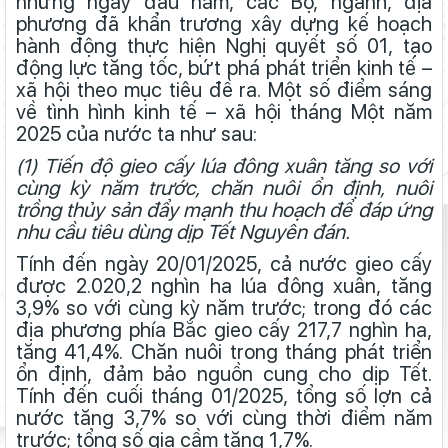
những ngày đầu năm, các Bộ, ngành, địa
phương đã khẩn trương xây dựng kế hoạch
hành động thực hiện Nghị quyết số 01, tạo
động lực tăng tốc, bứt phá phát triển kinh tế –
xã hội theo mục tiêu đề ra. Một số điểm sáng
về tình hình kinh tế – xã hội tháng Một năm
2025 của nước ta như sau:
(1) Tiến độ gieo cấy lúa đông xuân tăng so với
cùng kỳ năm trước, chăn nuôi ổn định, nuôi
trồng thủy sản đẩy mạnh thu hoạch để đáp ứng
nhu cầu tiêu dùng dịp Tết Nguyên đán.
Tính đến ngày 20/01/2025, cả nước gieo cấy
được 2.020,2 nghìn ha lúa đông xuân, tăng
3,9% so với cùng kỳ năm trước; trong đó các
địa phương phía Bắc gieo cấy 217,7 nghìn ha,
tăng 41,4%. Chăn nuôi trong tháng phát triển
ổn định, đảm bảo nguồn cung cho dịp Tết.
Tính đến cuối tháng 01/2025, tổng số lợn cả
nước tăng 3,7% so với cùng thời điểm năm
trước; tổng số gia cầm tăng 1,7%.