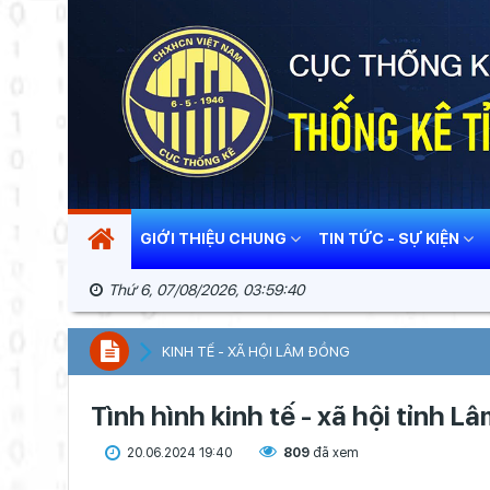
GIỚI THIỆU CHUNG
TIN TỨC - SỰ KIỆN
Thứ 6, 07/08/2026, 03:59:41
KINH TẾ - XÃ HỘI LÂM ĐỒNG
Tình hình kinh tế - xã hội tỉnh
20.06.2024 19:40
809
đã xem