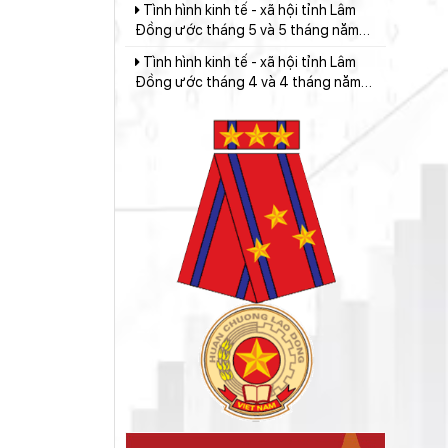
2024
Tình hình kinh tế - xã hội tỉnh Lâm
Đồng ước tháng 4 và 4 tháng năm
2024
Tình hình kinh tế - xã hội tỉnh Lâm
Đồng ước tháng 3 và quý I năm 2024
Tình hình kinh tế - xã hội tỉnh Lâm
Đồng ước tháng 02 năm 2024
Tình hình kinh tế - xã hội tỉnh Lâm
Đồng ước tháng 01 năm 2024
Tình hình kinh tế - xã hội tháng 8 và
8 tháng năm 2025 tỉnh Lâm Đồng
Tình hình kinh tế - xã hội tháng 7 và
7 tháng năm 2025 tỉnh Lâm Đồng
Tình hình kinh tế - xã hội tỉnh Lâm
Đồng ước tháng 6, quý II và 6 tháng
đầu năm 2025
Tình hình kinh tế - xã hội tỉnh Lâm
Đồng ước tháng 5 và 5 tháng năm
2025