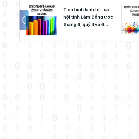
tế - xã
Tình hình kinh tế - xã
 7 tháng
hội tỉnh Lâm Đồng ước
h Lâm
tháng 6, quý II và 6
tháng đầu năm 2025