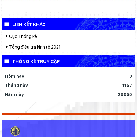
LIÊN KẾT KHÁC
Cục Thống kê
Tổng điều tra kinh tế 2021
THỐNG KÊ TRUY CẬP
Hôm nay
3
Tháng này
1157
Năm này
28655