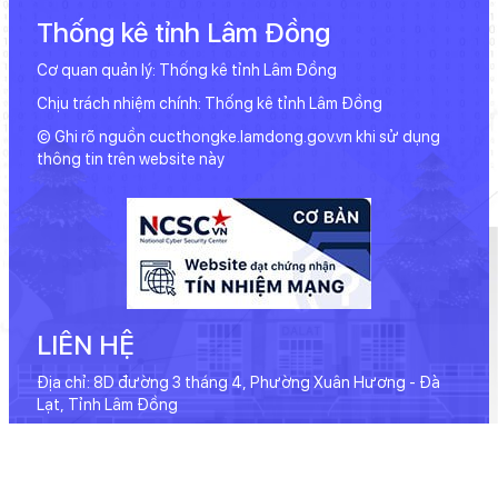
Thống kê tỉnh Lâm Đồng
Cơ quan quản lý: Thống kê tỉnh Lâm Đồng
Chịu trách nhiệm chính: Thống kê tỉnh Lâm Đồng
© Ghi rõ nguồn cucthongke.lamdong.gov.vn khi sử dụng
thông tin trên website này
LIÊN HỆ
Địa chỉ: 8D đường 3 tháng 4, Phường Xuân Hương - Đà
Lạt, Tỉnh Lâm Đồng
Điện thoại: 02633.540.134
Email: lamdong@nso.gov.vn