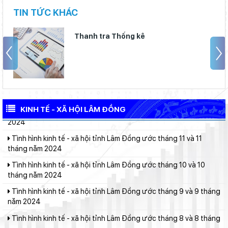
Tình hình kinh tế - xã hội tỉnh Lâm Đồng ước tháng 3 và quý I
TIN TỨC KHÁC
năm 2025
Tình hình kinh tế - xã hội tỉnh Lâm Đồng ước tháng 02 năm
Thanh tra Thống kê
2025
Tình hình kinh tế - xã hội tỉnh Lâm Đồng ước tháng 01 năm
2025
Tình hình kinh tế - xã hội tỉnh Lâm Đồng ước tháng 12 và năm
2024
KINH TẾ - XÃ HỘI LÂM ĐỒNG
Tình hình kinh tế - xã hội tỉnh Lâm Đồng ước tháng 11 và 11
tháng năm 2024
Tình hình kinh tế - xã hội tỉnh Lâm Đồng ước tháng 10 và 10
tháng năm 2024
Tình hình kinh tế - xã hội tỉnh Lâm Đồng ước tháng 9 và 9 tháng
năm 2024
Tình hình kinh tế - xã hội tỉnh Lâm Đồng ước tháng 8 và 8 tháng
năm 2024
Tình hình kinh tế - xã hội tỉnh Lâm Đồng ước tháng 7 và 7 tháng