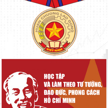
2024
Tình hình kinh tế - xã hội tỉnh Lâm Đồng ước tháng 01 năm
2024
Tình hình kinh tế - xã hội tháng 8 và 8 tháng năm 2025 tỉnh Lâm
Đồng
Tình hình kinh tế - xã hội tháng 7 và 7 tháng năm 2025 tỉnh Lâm
Đồng
Tình hình kinh tế - xã hội tỉnh Lâm Đồng ước tháng 6, quý II và 6
tháng đầu năm 2025
Tình hình kinh tế - xã hội tỉnh Lâm Đồng ước tháng 5 và 5 tháng
năm 2025