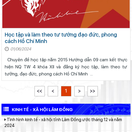
Đồng
Tình hình kinh tế - xã hội tỉnh Lâm Đồng ước tháng 6, quý II và 6
tháng đầu năm 2025
Tình hình kinh tế - xã hội tỉnh Lâm Đồng ước tháng 5 và 5 tháng
Học tập và làm theo tư tưởng đạo đức, phong
năm 2025
cách Hồ Chí Minh
Tình hình kinh tế - xã hội tỉnh Lâm Đồng ước tháng 4 và 4
01/06/2024
tháng năm 2025
Tình hình kinh tế - xã hội tỉnh Lâm Đồng ước tháng 3 và quý I
Chuyên đề học tập năm 2015 Hướng dẫn 09 cam kết thực
năm 2025
hiện NQ TW 4 khóa XII và đăng ký học tập, làm theo tư
tưởng, đạo đức, phong cách Hồ Chí Minh ...
Tình hình kinh tế - xã hội tỉnh Lâm Đồng ước tháng 02 năm
2025
Tình hình kinh tế - xã hội tỉnh Lâm Đồng ước tháng 01 năm
<<
<
1
>
>>
2025
Tình hình kinh tế - xã hội tỉnh Lâm Đồng ước tháng 12 và năm
KINH TẾ - XÃ HỘI LÂM ĐỒNG
2024
Tình hình kinh tế - xã hội tỉnh Lâm Đồng ước tháng 11 và 11
tháng năm 2024