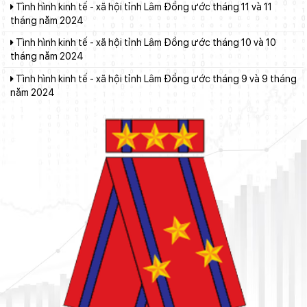
Tình hình kinh tế - xã hội tỉnh Lâm Đồng ước tháng 10 và 10
tháng năm 2024
Tình hình kinh tế - xã hội tỉnh Lâm Đồng ước tháng 9 và 9 tháng
năm 2024
Tình hình kinh tế - xã hội tỉnh Lâm Đồng ước tháng 8 và 8 tháng
năm 2024
Tình hình kinh tế - xã hội tỉnh Lâm Đồng ước tháng 7 và 7 tháng
năm 2024
Tình hình kinh tế - xã hội tỉnh Lâm Đồng ước tháng 6 và 6 tháng
năm 2024
Tình hình kinh tế - xã hội tỉnh Lâm Đồng ước tháng 5 và 5 tháng
năm 2024
Tình hình kinh tế - xã hội tỉnh Lâm Đồng ước tháng 4 và 4
tháng năm 2024
Tình hình kinh tế - xã hội tỉnh Lâm Đồng ước tháng 3 và quý I
năm 2024
Tình hình kinh tế - xã hội tỉnh Lâm Đồng ước tháng 02 năm