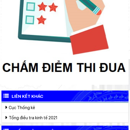
LIÊN KẾT KHÁC
Cục Thống kê
Tổng điều tra kinh tế 2021