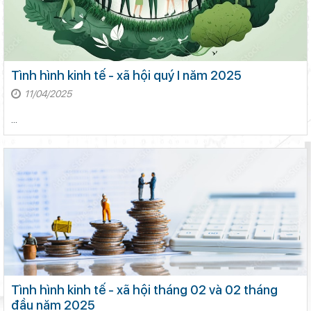
Tình hình kinh tế - xã hội quý I năm 2025
11/04/2025
...
Tình hình kinh tế - xã hội tháng 02 và 02 tháng
đầu năm 2025