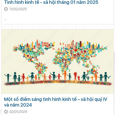
Tình hình kinh tế - xã hội tháng 01 năm 2025
11/02/2025
...
Một số điểm sáng tình hình kinh tế – xã hội quý IV
và năm 2024
02/01/2025