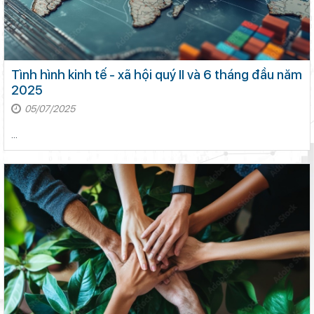
Tình hình kinh tế - xã hội quý II và 6 tháng đầu năm
2025
05/07/2025
...