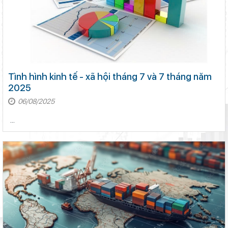
Tình hình kinh tế - xã hội tháng 7 và 7 tháng năm
2025
06/08/2025
...